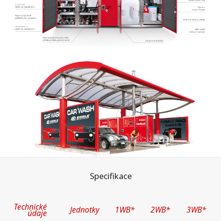
Specifikace
Technické
Jednotky
1WB*
2WB*
3WB*
údaje