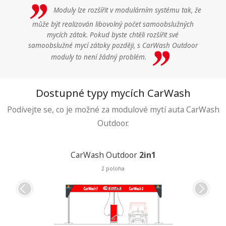
Moduly lze rozšířit v modulárním systému tak, že
může být realizován libovolný počet samoobslužných
mycích zátok. Pokud byste chtěli rozšířit své
samoobslužné mycí zátoky později, s CarWash Outdoor
moduly to není žádný problém.
Dostupné typy mycích CarWash
Podívejte se, co je možné za modulové mytí auta CarWash
Outdoor.
1
of
6
CarWash Outdoor
2in1
Car
C
C
2 poloha