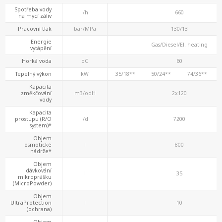
Spotřeba vody
l/h
660
na mycí záliv
Pracovní tlak
bar/MPa
130/13
Energie
Gas/Diesel/El. heating
vytápění
Horká voda
oC
60
Tepelný výkon
kW
35/18**
50/24**
74/36**
Kapacita
změkčování
m3/odH
2x120
vody
Kapacita
prostupu (R/O
l/d
7200
system)*
Objem
osmotické
l
800
nádrže*
Objem
dávkování
l
35
mikroprášku
(MicroPowder)
Objem
UltraProtection
l
10
(ochrana)