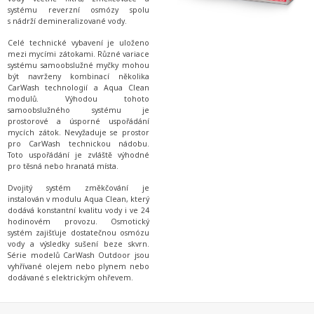
systému reverzní osmózy spolu
s nádrží demineralizované vody.
Celé technické vybavení je uloženo
mezi mycími zátokami. Různé variace
systému samoobslužné myčky mohou
být navrženy kombinací několika
CarWash technologií a Aqua Clean
modulů. Výhodou tohoto
samoobslužného systému je
prostorové a úsporné uspořádání
mycích zátok. Nevyžaduje se prostor
pro CarWash technickou nádobu.
Toto uspořádání je zvláště výhodné
pro těsná nebo hranatá místa.
Dvojitý systém změkčování je
instalován v modulu Aqua Clean, který
dodává konstantní kvalitu vody i ve 24
hodinovém provozu. Osmotický
systém zajišťuje dostatečnou osmózu
vody a výsledky sušení beze skvrn.
Série modelů CarWash Outdoor jsou
vyhřívané olejem nebo plynem nebo
dodávané s elektrickým ohřevem.