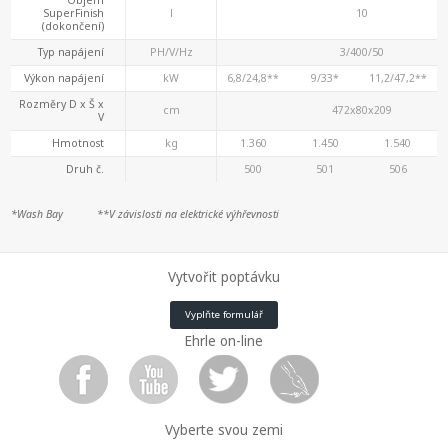
Objem
SuperFinish
l
10
(dokončení)
Typ napájení
PH/V/Hz
3/400/50
Výkon napájení
kW
6,8/24,8**
9/33*
11,2/47,2**
Rozměry D x Š x
cm
472x80x209
V
Hmotnost
kg
1.360
1.450
1.540
Druh č.
500
501
506
*Wash Bay
**V závislosti na elektrické výhřevnosti
Vytvořit poptávku
Vyplňte formulář
Ehrle on-line
Vyberte svou zemi