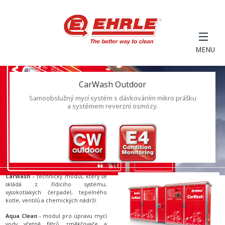
MENU
Produkty
CarWash Outdoor
Obchod
Samoobslužný mycí systém s dávkováním mikro prášku
Technologie
a systémem reverzní osmózy.
Naše myčky aut
Kontakty
Pro investory
Údržba a koordinace
CarWash
– technický modul, který se
skládá z řídicího systému,
vysokotlakých čerpadel, tepelného
kotle, ventilů a chemických nádrží.
Aqua Clean
- modul pro úpravu mycí
vody včetně filtrů, změkčovače a